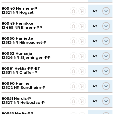
80940 Hermela-P
47
12521 NR Hogset
80949 Henrikke
47
12489 NR Einrem-PP
80960 Harriette
47
12513 NR Hilmoaunet-P
80962 Humarja
47
12526 NR Stjerningen-PP
80981 Heklia-PP-ET
47
12531 NR Graffer-P
80990 Hanine
47
12502 NR Sundheim-P
80951 Herdis-P
47
12527 NR Helbostad-P
80953 Hadja-PP