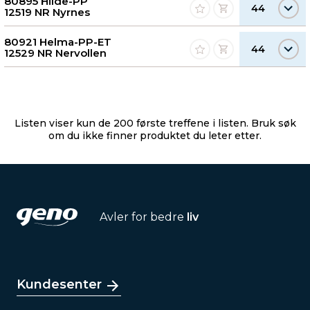
80895 Hilde-PP
44
12519 NR Nyrnes
80921 Helma-PP-ET
44
12529 NR Nervollen
Listen viser kun de 200 første treffene i listen. Bruk søk
om du ikke finner produktet du leter etter.
Avler for bedre
liv
Kundesenter