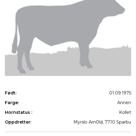
Født:
01.09.1975
Farge:
Annen
Hornstatus :
Kollet
Oppdretter:
Myrslo Arn0ld, 7710 Sparbu
Produkter