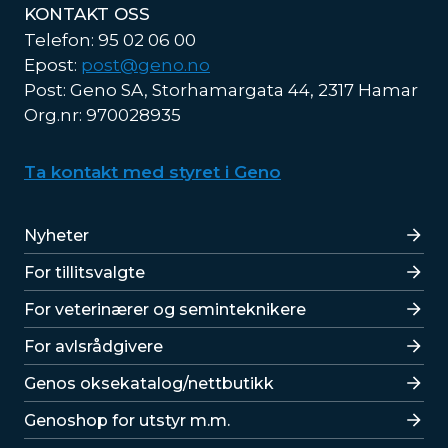
KONTAKT OSS
Telefon: 95 02 06 00
Epost:
post@geno.no
Post: Geno SA, Storhamargata 44, 2317 Hamar
Org.nr: 970028935
Ta kontakt med styret i Geno
Lenker
Nyheter
For tillitsvalgte
For veterinærer og seminteknikere
For avlsrådgivere
Lenker
Genos oksekatalog/nettbutikk
Genoshop for utstyr m.m.