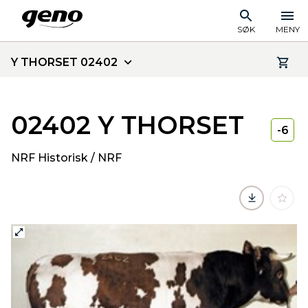
SØK
MENY
Y THORSET 02402
02402 Y THORSET
-6
NRF Historisk / NRF