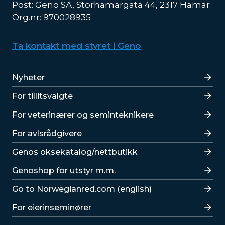
Post: Geno SA, Storhamargata 44, 2317 Hamar
Org.nr: 970028935
Ta kontakt med styret i Geno
Lenker
Nyheter
For tillitsvalgte
For veterinærer og seminteknikere
For avlsrådgivere
Lenker
Genos oksekatalog/nettbutikk
Genoshop for utstyr m.m.
Go to Norwegianred.com (english)
For eierinseminører