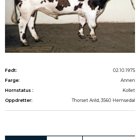
Født:
02.10.1975
Farge:
Annen
Hornstatus :
Kollet
Oppdretter:
Thorset Arild, 3560 Hemsedal
Produkter