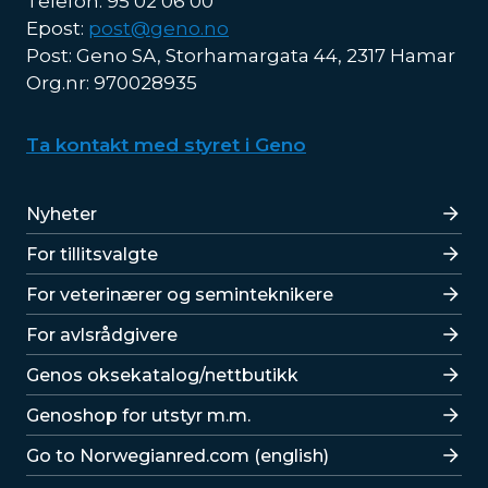
Telefon: 95 02 06 00
Epost:
post@geno.no
Post: Geno SA, Storhamargata 44, 2317 Hamar
Org.nr: 970028935
Ta kontakt med styret i Geno
Lenker
Nyheter
For tillitsvalgte
For veterinærer og seminteknikere
For avlsrådgivere
Lenker
Genos oksekatalog/nettbutikk
Genoshop for utstyr m.m.
Go to Norwegianred.com (english)