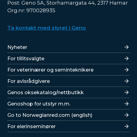
Post: Geno SA, Storhamargata 44, 2317 Hamar
Org.nr: 970028935
Ta kontakt med styret i Geno
Lenker
Nyheter
For tillitsvalgte
For veterinærer og seminteknikere
For avlsrådgivere
Lenker
Genos oksekatalog/nettbutikk
Genoshop for utstyr m.m.
Go to Norwegianred.com (english)
For eierinseminører