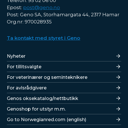
Telefon: 95 02 06 00
Epost:
post@geno.no
Post: Geno SA, Storhamargata 44, 2317 Hamar
Org.nr: 970028935
Ta kontakt med styret i Geno
Lenker
Nyheter
For tillitsvalgte
For veterinærer og seminteknikere
For avlsrådgivere
Lenker
Genos oksekatalog/nettbutikk
Genoshop for utstyr m.m.
Go to Norwegianred.com (english)