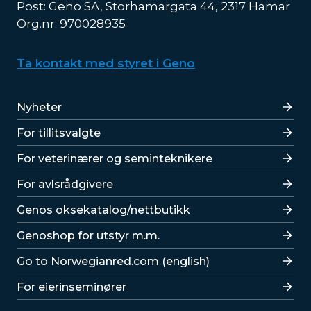
Post: Geno SA, Storhamargata 44, 2317 Hamar
Org.nr: 970028935
Ta kontakt med styret i Geno
Lenker
Nyheter
For tillitsvalgte
For veterinærer og seminteknikere
For avlsrådgivere
Lenker
Genos oksekatalog/nettbutikk
Genoshop for utstyr m.m.
Go to Norwegianred.com (english)
For eierinseminører