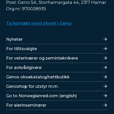
Post: Geno SA, Storhamargata 44, 2317 Hamar
Org.nr: 970028935
Ta kontakt med styret i Geno
Lenker
Nyheter
For tillitsvalgte
For veterinærer og seminteknikere
For avlsrådgivere
Lenker
Genos oksekatalog/nettbutikk
Genoshop for utstyr m.m.
Go to Norwegianred.com (english)
For eierinseminører