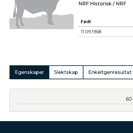
NRF Historisk / NRF
Født
11.09.1968
Produkter
Egenskaper
Slektskap
Enkeltgenresultat
60