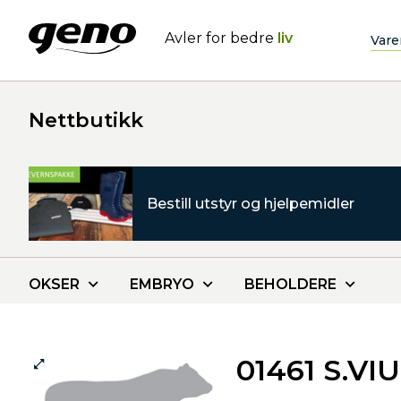
Avler for bedre
liv
Vare
Nettbutikk
Bestill utstyr og hjelpemidler
OKSER
EMBRYO
BEHOLDERE
01461 S.VI