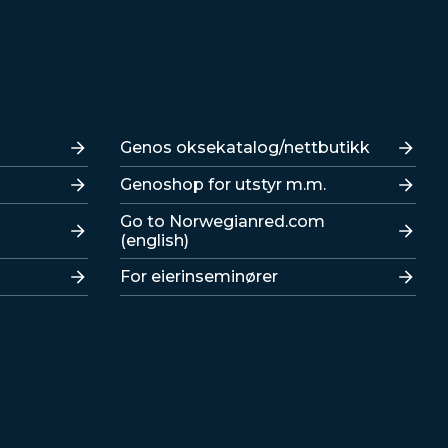
Lenker
Genos oksekatalog/nettbutikk
Genoshop for utstyr m.m.
Go to Norwegianred.com
(english)
For eierinseminører