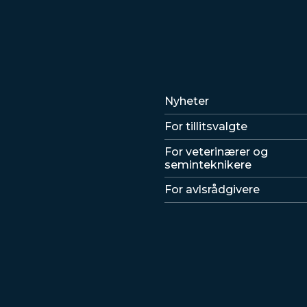
Lenker
Nyheter
For tillitsvalgte
For veterinærer og
seminteknikere
For avlsrådgivere