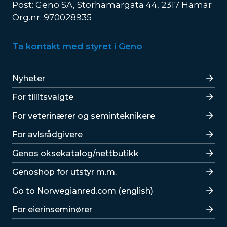
Post: Geno SA, Storhamargata 44, 2317 Hamar
Org.nr: 970028935
Ta kontakt med styret i Geno
Lenker
Nyheter
For tillitsvalgte
For veterinærer og seminteknikere
For avlsrådgivere
Lenker
Genos oksekatalog/nettbutikk
Genoshop for utstyr m.m.
Go to Norwegianred.com (english)
For eierinseminører