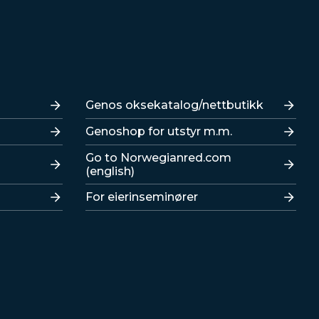
Lenker
Genos oksekatalog/nettbutikk
Genoshop for utstyr m.m.
Go to Norwegianred.com
(english)
For eierinseminører