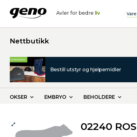
Avler for bedre
liv
Vare
Nettbutikk
Bestill utstyr og hjelpemidler
OKSER
EMBRYO
BEHOLDERE
02240 RO