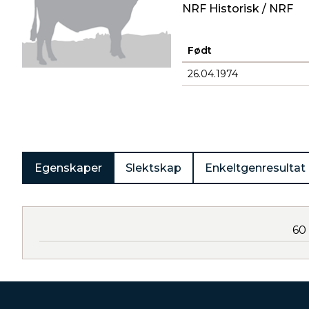
NRF Historisk / NRF
Født
26.04.1974
Produkter
Egenskaper
Slektskap
Enkeltgenresultat
60