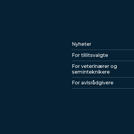
Lenker
Nyheter
For tillitsvalgte
For veterinærer og
seminteknikere
For avlsrådgivere