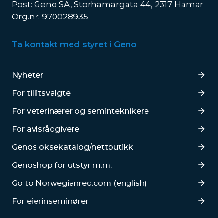
Post: Geno SA, Storhamargata 44, 2317 Hamar
Org.nr: 970028935
Ta kontakt med styret i Geno
Lenker
Nyheter
For tillitsvalgte
For veterinærer og seminteknikere
For avlsrådgivere
Lenker
Genos oksekatalog/nettbutikk
Genoshop for utstyr m.m.
Go to Norwegianred.com (english)
For eierinseminører