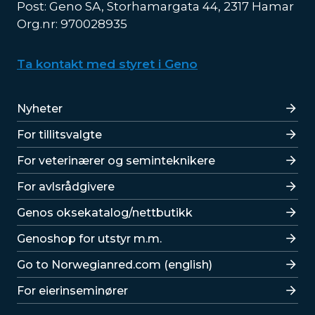
Post: Geno SA, Storhamargata 44, 2317 Hamar
Org.nr: 970028935
Ta kontakt med styret i Geno
Lenker
Nyheter
For tillitsvalgte
For veterinærer og seminteknikere
For avlsrådgivere
Lenker
Genos oksekatalog/nettbutikk
Genoshop for utstyr m.m.
Go to Norwegianred.com (english)
For eierinseminører