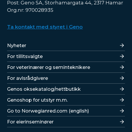
Post: Geno SA, Storhamargata 44, 2317 Hamar
Org.nr: 970028935
Ta kontakt med styret i Geno
Lenker
Nyheter
For tillitsvalgte
For veterinærer og seminteknikere
For avlsrådgivere
Lenker
Genos oksekatalog/nettbutikk
Genoshop for utstyr m.m.
Go to Norwegianred.com (english)
For eierinseminører