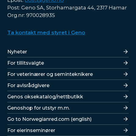
Epost:
post@geno.no
Post: Geno SA, Storhamargata 44, 2317 Hamar
Org.nr: 970028935
Ta kontakt med styret i Geno
Lenker
Nyheter
For tillitsvalgte
For veterinærer og seminteknikere
For avlsrådgivere
Lenker
Genos oksekatalog/nettbutikk
Genoshop for utstyr m.m.
Go to Norwegianred.com (english)
For eierinseminører