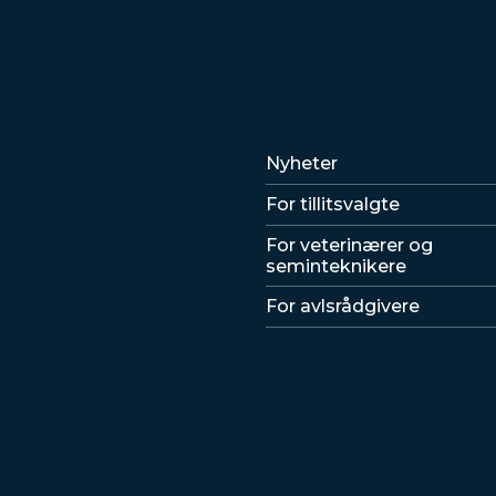
Lenker
Nyheter
For tillitsvalgte
For veterinærer og
seminteknikere
For avlsrådgivere