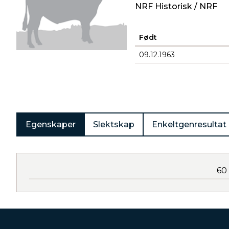
NRF Historisk / NRF
Født
09.12.1963
Produkter
Egenskaper
Slektskap
Enkeltgenresultat
60