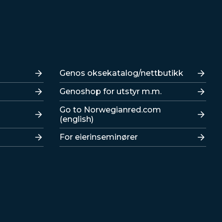
Lenker
Genos oksekatalog/nettbutikk
Genoshop for utstyr m.m.
Go to Norwegianred.com
(english)
For eierinseminører