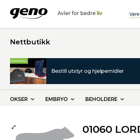
Avler for bedre
liv
Vare
Nettbutikk
Bestill utstyr og hjelpemidler
OKSER
EMBRYO
BEHOLDERE
01060 LO