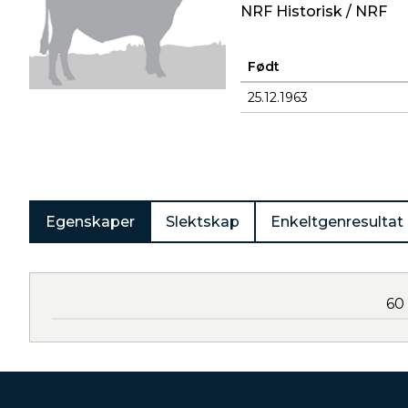
NRF Historisk / NRF
Født
25.12.1963
Produkter
Egenskaper
Slektskap
Enkeltgenresultat
60