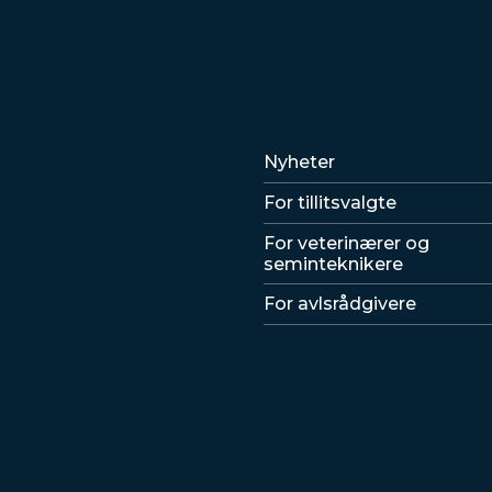
Lenker
Nyheter
For tillitsvalgte
For veterinærer og
seminteknikere
For avlsrådgivere