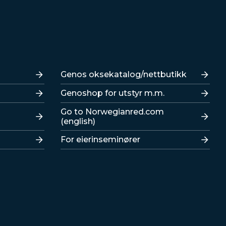
Lenker
Genos oksekatalog/nettbutikk
Genoshop for utstyr m.m.
Go to Norwegianred.com
(english)
For eierinseminører