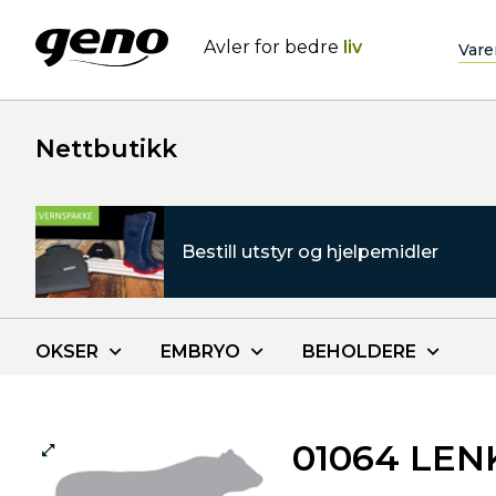
Avler for bedre
liv
Vare
Nettbutikk
Bestill utstyr og hjelpemidler
OKSER
EMBRYO
BEHOLDERE
01064 LEN