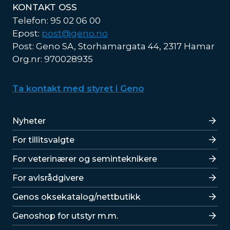
KONTAKT OSS
Telefon: 95 02 06 00
Epost:
post@geno.no
Post: Geno SA, Storhamargata 44, 2317 Hamar
Org.nr: 970028935
Ta kontakt med styret i Geno
Lenker
Nyheter
For tillitsvalgte
For veterinærer og seminteknikere
For avlsrådgivere
Lenker
Genos oksekatalog/nettbutikk
Genoshop for utstyr m.m.