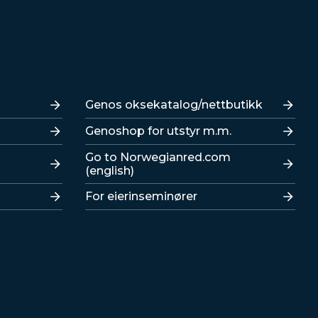
Lenker
Genos oksekatalog/nettbutikk
Genoshop for utstyr m.m.
Go to Norwegianred.com
(english)
For eierinseminører