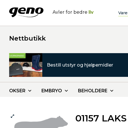
Avler for bedre
liv
Vare
Nettbutikk
Bestill utstyr og hjelpemidler
OKSER
EMBRYO
BEHOLDERE
01157 LAK