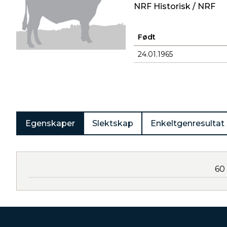
NRF Historisk / NRF
Født
24.01.1965
Produkter
Egenskaper
Slektskap
Enkeltgenresultat
60