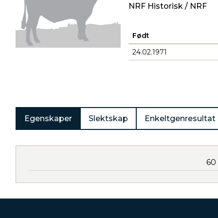
NRF Historisk / NRF
Født
24.02.1971
Produkter
Egenskaper
Slektskap
Enkeltgenresultat
60