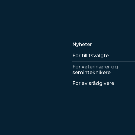
Lenker
Nyheter
For tillitsvalgte
For veterinærer og
seminteknikere
For avlsrådgivere