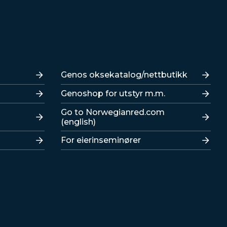
Lenker
Genos oksekatalog/nettbutikk
Genoshop for utstyr m.m.
Go to Norwegianred.com
(english)
For eierinseminører