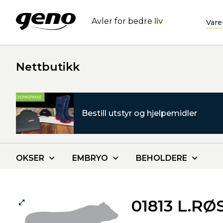
Avler for bedre
liv
Vare
Nettbutikk
Bestill utstyr og hjelpemidler
OKSER
EMBRYO
BEHOLDERE
01813 L.R