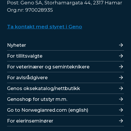
Post: Geno SA, Storhamargata 44, 2317 Hamar
Org.nr: 970028935
Ta kontakt med styret i Geno
Lenker
Nyheter
For tillitsvalgte
For veterinærer og seminteknikere
For avlsrådgivere
Lenker
Genos oksekatalog/nettbutikk
Genoshop for utstyr m.m.
Go to Norwegianred.com (english)
For eierinseminører