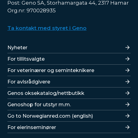
Post: Geno SA, Storhamargata 44, 2317 Hamar
Org.nr: 970028935
Ta kontakt med styret i Geno
Lenker
Nyheter
For tillitsvalgte
For veterinærer og seminteknikere
For avlsrådgivere
Lenker
Genos oksekatalog/nettbutikk
Genoshop for utstyr m.m.
Go to Norwegianred.com (english)
For eierinseminører