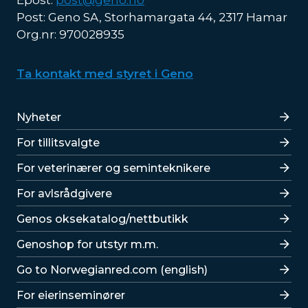
Epost:
post@geno.no
Post: Geno SA, Storhamargata 44, 2317 Hamar
Org.nr: 970028935
Ta kontakt med styret i Geno
Lenker
Nyheter
For tillitsvalgte
For veterinærer og seminteknikere
For avlsrådgivere
Lenker
Genos oksekatalog/nettbutikk
Genoshop for utstyr m.m.
Go to Norwegianred.com (english)
For eierinseminører