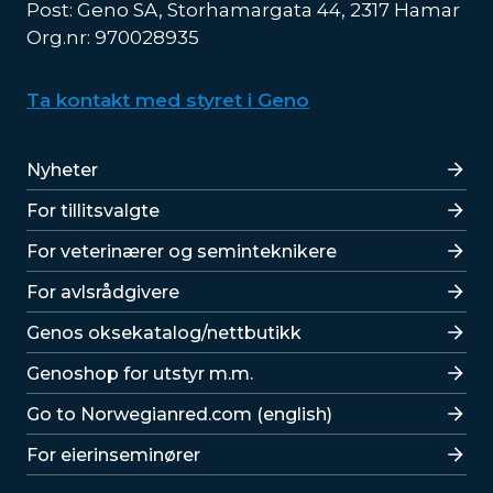
Post: Geno SA, Storhamargata 44, 2317 Hamar
Org.nr: 970028935
Ta kontakt med styret i Geno
Lenker
Nyheter
For tillitsvalgte
For veterinærer og seminteknikere
For avlsrådgivere
Lenker
Genos oksekatalog/nettbutikk
Genoshop for utstyr m.m.
Go to Norwegianred.com (english)
For eierinseminører