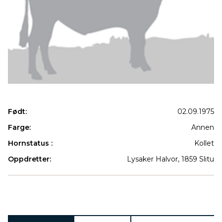
Født:
02.09.1975
Farge:
Annen
Hornstatus :
Kollet
Oppdretter:
Lysaker Halvor, 1859 Slitu
Produkter