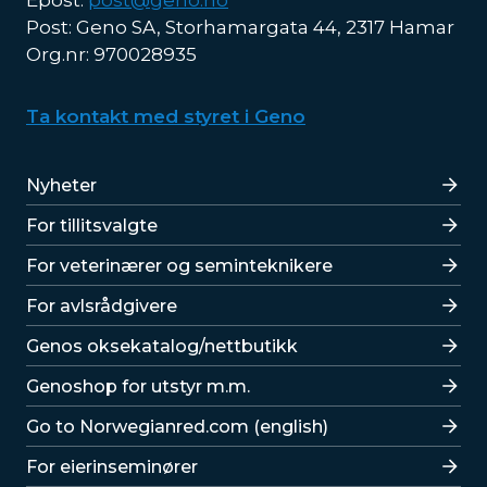
Epost:
post@geno.no
Post: Geno SA, Storhamargata 44, 2317 Hamar
Org.nr: 970028935
Ta kontakt med styret i Geno
Lenker
Nyheter
For tillitsvalgte
For veterinærer og seminteknikere
For avlsrådgivere
Lenker
Genos oksekatalog/nettbutikk
Genoshop for utstyr m.m.
Go to Norwegianred.com (english)
For eierinseminører