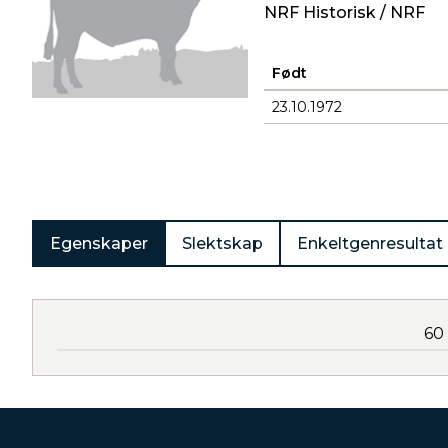
NRF Historisk / NRF
Født
23.10.1972
Produkter
Egenskaper
Slektskap
Enkeltgenresultat
60