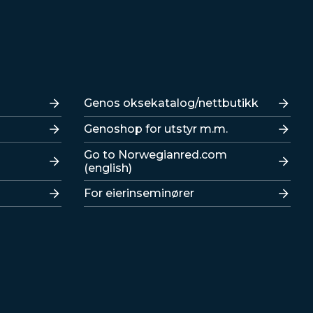
Lenker
Genos oksekatalog/nettbutikk
Genoshop for utstyr m.m.
Go to Norwegianred.com
(english)
For eierinseminører