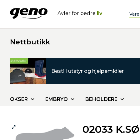
Avler for bedre
liv
Vare
Nettbutikk
Bestill utstyr og hjelpemidler
OKSER
EMBRYO
BEHOLDERE
02033 K.S