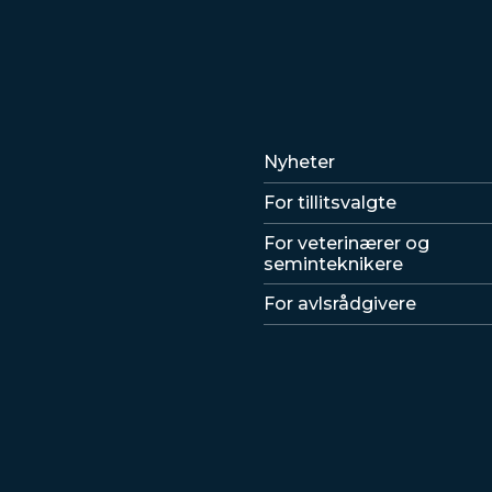
Lenker
Nyheter
For tillitsvalgte
For veterinærer og
seminteknikere
For avlsrådgivere