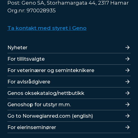
Post: Geno SA, Storhamargata 44, 2317 Hamar
Org.nr: 970028935
Ta kontakt med styret i Geno
Lenker
Nyheter
For tillitsvalgte
For veterinærer og seminteknikere
For avlsrådgivere
Lenker
Genos oksekatalog/nettbutikk
Genoshop for utstyr m.m.
Go to Norwegianred.com (english)
For eierinseminører