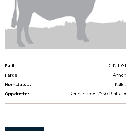
Født:
10.12.1971
Farge:
Annen
Hornstatus :
Kollet
Oppdretter:
Rennan Tore, 7730 Beitstad
Produkter