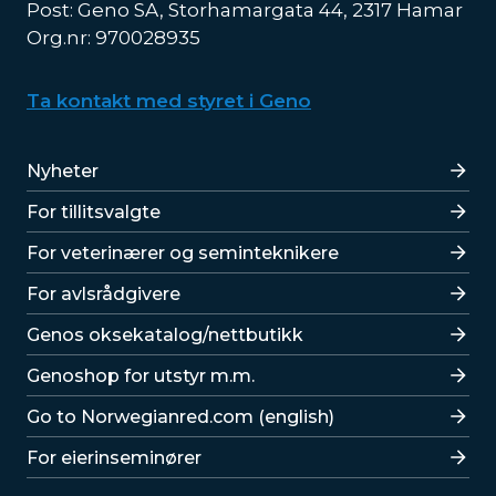
Post: Geno SA, Storhamargata 44, 2317 Hamar
Org.nr: 970028935
Ta kontakt med styret i Geno
Lenker
Nyheter
For tillitsvalgte
For veterinærer og seminteknikere
For avlsrådgivere
Lenker
Genos oksekatalog/nettbutikk
Genoshop for utstyr m.m.
Go to Norwegianred.com (english)
For eierinseminører