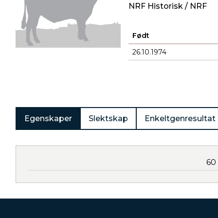
NRF Historisk / NRF
Født
26.10.1974
Produkter
Egenskaper
Slektskap
Enkeltgenresultat
60