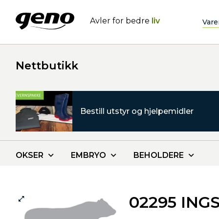
Avler for bedre
liv
Vare
Nettbutikk
Bestill utstyr og hjelpemidler
OKSER
EMBRYO
BEHOLDERE
02295 ING