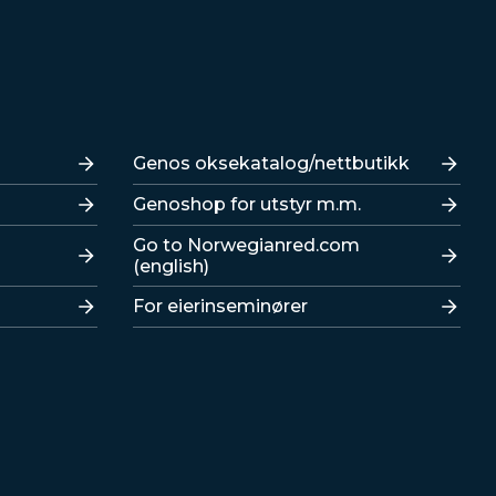
Lenker
Genos oksekatalog/nettbutikk
Genoshop for utstyr m.m.
Go to Norwegianred.com
(english)
For eierinseminører