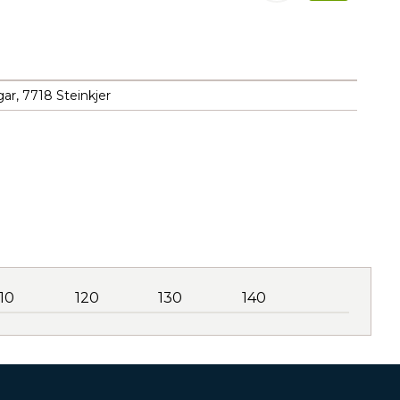
ar, 7718 Steinkjer
110
120
130
140