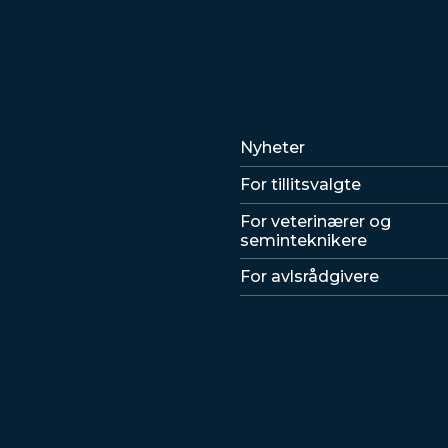
Lenker
Nyheter
For tillitsvalgte
For veterinærer og
seminteknikere
For avlsrådgivere