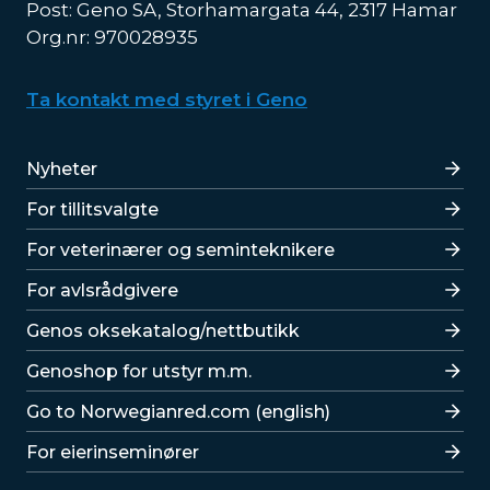
Post: Geno SA, Storhamargata 44, 2317 Hamar
Org.nr: 970028935
Ta kontakt med styret i Geno
Lenker
Nyheter
For tillitsvalgte
For veterinærer og seminteknikere
For avlsrådgivere
Lenker
Genos oksekatalog/nettbutikk
Genoshop for utstyr m.m.
Go to Norwegianred.com (english)
For eierinseminører