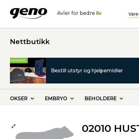
Avler for bedre
liv
Vare
Nettbutikk
Bestill utstyr og hjelpemidler
OKSER
EMBRYO
BEHOLDERE
02010 HUS