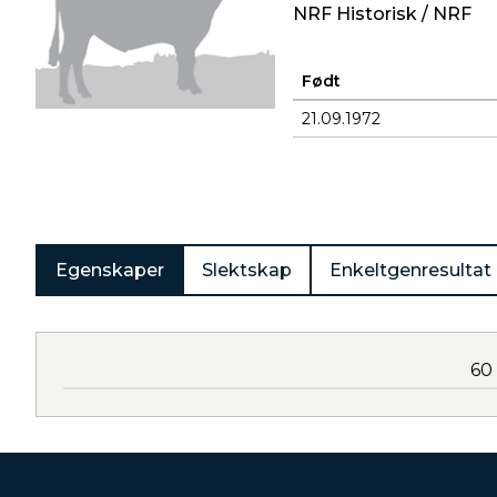
NRF Historisk / NRF
Født
21.09.1972
Produkter
Egenskaper
Slektskap
Enkeltgenresultat
60