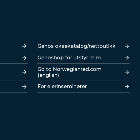
Lenker
Genos oksekatalog/nettbutikk
Genoshop for utstyr m.m.
Go to Norwegianred.com
(english)
For eierinseminører