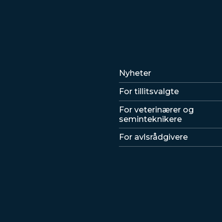
Lenker
Nyheter
For tillitsvalgte
For veterinærer og
seminteknikere
For avlsrådgivere