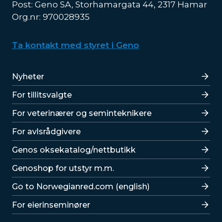
Post: Geno SA, Storhamargata 44, 2317 Hamar
Org.nr: 970028935
Ta kontakt med styret i Geno
Lenker
Nyheter
For tillitsvalgte
For veterinærer og seminteknikere
For avlsrådgivere
Lenker
Genos oksekatalog/nettbutikk
Genoshop for utstyr m.m.
Go to Norwegianred.com (english)
For eierinseminører