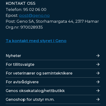
KONTAKT OSS
Telefon: 95 02 06 00
Epost:
post@geno.no
Post: Geno SA, Storhamargata 44, 2317 Hamar
Org.nr: 970028935
Ta kontakt med styret i Geno
Lenker
Nyheter
For tillitsvalgte
For veterinærer og seminteknikere
For avlsrådgivere
Lenker
Genos oksekatalog/nettbutikk
Genoshop for utstyr m.m.