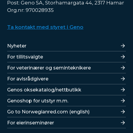
Post: Geno SA, Storhamargata 44, 2317 Hamar
Org.nr: 970028935
Ta kontakt med styret i Geno
Lenker
Nyheter
For tillitsvalgte
For veterinærer og seminteknikere
For avlsrådgivere
Lenker
Genos oksekatalog/nettbutikk
Genoshop for utstyr m.m.
Go to Norwegianred.com (english)
For eierinseminører