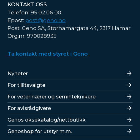
KONTAKT OSS
Telefon: 95 02 06 00
Epost:
post@geno.no
Post: Geno SA, Storhamargata 44, 2317 Hamar
Org.nr: 970028935
Ta kontakt med styret i Geno
Lenker
Nyheter
For tillitsvalgte
For veterinærer og seminteknikere
For avlsrådgivere
Lenker
Genos oksekatalog/nettbutikk
Genoshop for utstyr m.m.