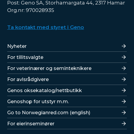
Post: Geno SA, Storhamargata 44, 2317 Hamar
Org.nr: 970028935
Ta kontakt med styret i Geno
Lenker
Nyheter
For tillitsvalgte
For veterinærer og seminteknikere
For avlsrådgivere
Lenker
Genos oksekatalog/nettbutikk
Genoshop for utstyr m.m.
Go to Norwegianred.com (english)
For eierinseminører