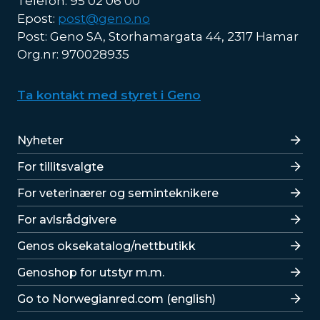
Telefon: 95 02 06 00
Epost:
post@geno.no
Post: Geno SA, Storhamargata 44, 2317 Hamar
Org.nr: 970028935
Ta kontakt med styret i Geno
Lenker
Nyheter
For tillitsvalgte
For veterinærer og seminteknikere
For avlsrådgivere
Lenker
Genos oksekatalog/nettbutikk
Genoshop for utstyr m.m.
Go to Norwegianred.com (english)