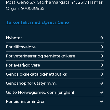
Post: Geno SA, Storhamargata 44, 2317 Hamar
Org.nr: 970028935
Ta kontakt med styret i Geno
Lenker
Nyheter
For tillitsvalgte
For veterinærer og seminteknikere
For avlsrådgivere
Lenker
Genos oksekatalog/nettbutikk
Genoshop for utstyr m.m.
Go to Norwegianred.com (english)
For eierinseminører