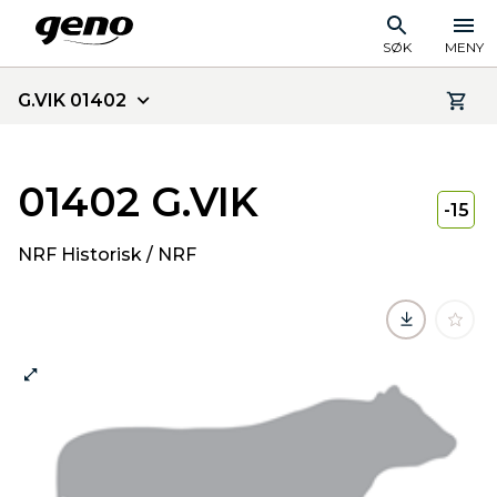
SØK
MENY
G.VIK 01402
01402 G.VIK
-15
NRF Historisk / NRF