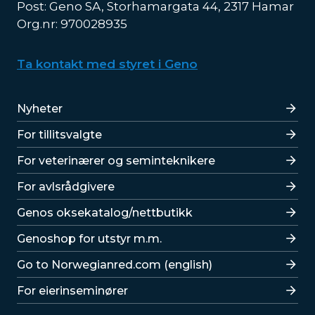
Post: Geno SA, Storhamargata 44, 2317 Hamar
Org.nr: 970028935
Ta kontakt med styret i Geno
Lenker
Nyheter
For tillitsvalgte
For veterinærer og seminteknikere
For avlsrådgivere
Lenker
Genos oksekatalog/nettbutikk
Genoshop for utstyr m.m.
Go to Norwegianred.com (english)
For eierinseminører