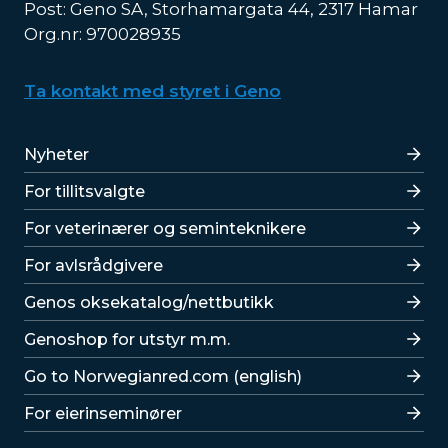
Post: Geno SA, Storhamargata 44, 2317 Hamar
Org.nr: 970028935
Ta kontakt med styret i Geno
Lenker
Nyheter
For tillitsvalgte
For veterinærer og seminteknikere
For avlsrådgivere
Lenker
Genos oksekatalog/nettbutikk
Genoshop for utstyr m.m.
Go to Norwegianred.com (english)
For eierinseminører