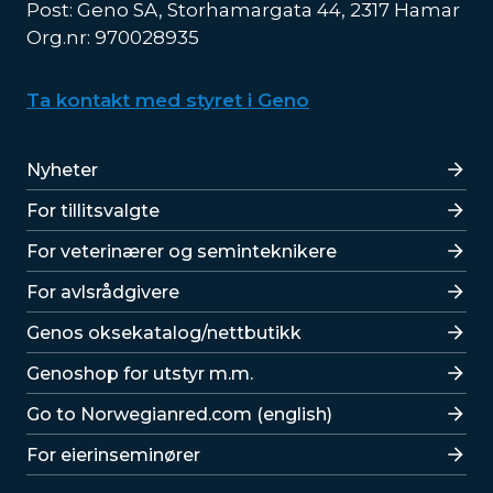
Post: Geno SA, Storhamargata 44, 2317 Hamar
Org.nr: 970028935
Ta kontakt med styret i Geno
Lenker
Nyheter
For tillitsvalgte
For veterinærer og seminteknikere
For avlsrådgivere
Lenker
Genos oksekatalog/nettbutikk
Genoshop for utstyr m.m.
Go to Norwegianred.com (english)
For eierinseminører