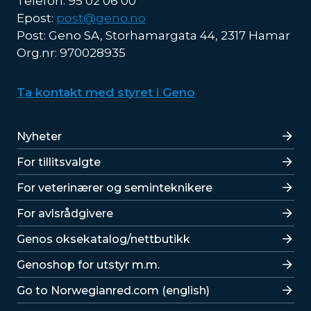
Telefon: 95 02 06 00
Epost:
post@geno.no
Post: Geno SA, Storhamargata 44, 2317 Hamar
Org.nr: 970028935
Ta kontakt med styret i Geno
Lenker
Nyheter
For tillitsvalgte
For veterinærer og seminteknikere
For avlsrådgivere
Lenker
Genos oksekatalog/nettbutikk
Genoshop for utstyr m.m.
Go to Norwegianred.com (english)