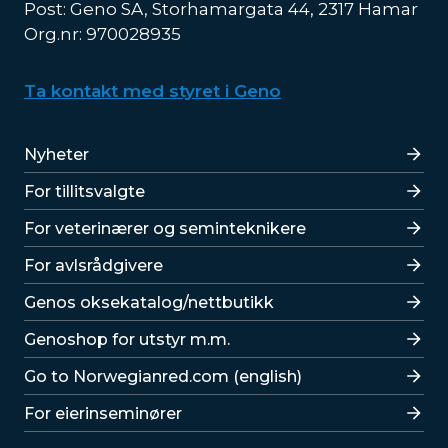
Post: Geno SA, Storhamargata 44, 2317 Hamar
Org.nr: 970028935
Ta kontakt med styret i Geno
Lenker
Nyheter
For tillitsvalgte
For veterinærer og seminteknikere
For avlsrådgivere
Lenker
Genos oksekatalog/nettbutikk
Genoshop for utstyr m.m.
Go to Norwegianred.com (english)
For eierinseminører