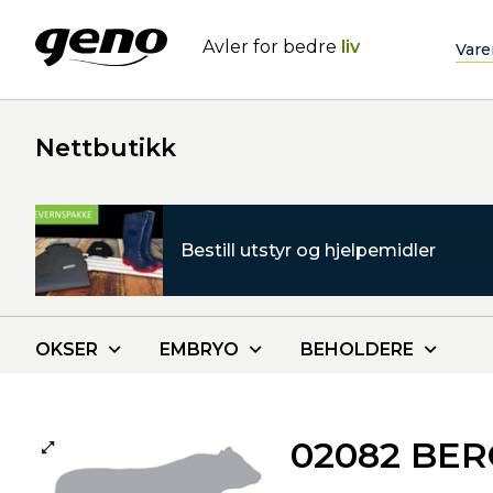
Avler for bedre
liv
Vare
Nettbutikk
Bestill utstyr og hjelpemidler
OKSER
EMBRYO
BEHOLDERE
02082 BER