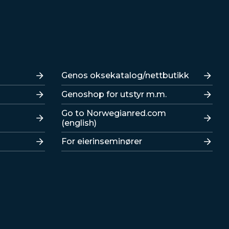
Lenker
Genos oksekatalog/nettbutikk
Genoshop for utstyr m.m.
Go to Norwegianred.com
(english)
For eierinseminører