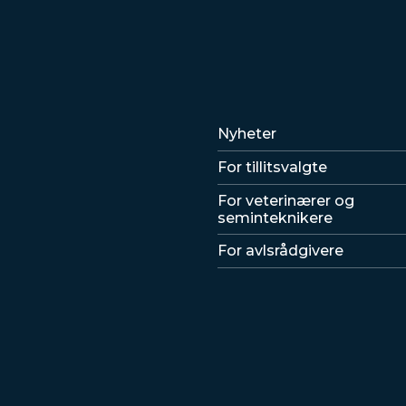
Lenker
Nyheter
For tillitsvalgte
For veterinærer og
seminteknikere
For avlsrådgivere