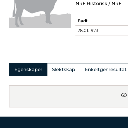
NRF Historisk / NRF
Født
28.01.1973
Produkter
Egenskaper
Slektskap
Enkeltgenresultat
60