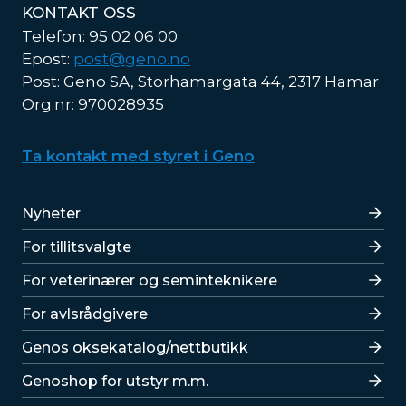
KONTAKT OSS
Telefon: 95 02 06 00
Epost:
post@geno.no
Post: Geno SA, Storhamargata 44, 2317 Hamar
Org.nr: 970028935
Ta kontakt med styret i Geno
Lenker
Nyheter
For tillitsvalgte
For veterinærer og seminteknikere
For avlsrådgivere
Lenker
Genos oksekatalog/nettbutikk
Genoshop for utstyr m.m.