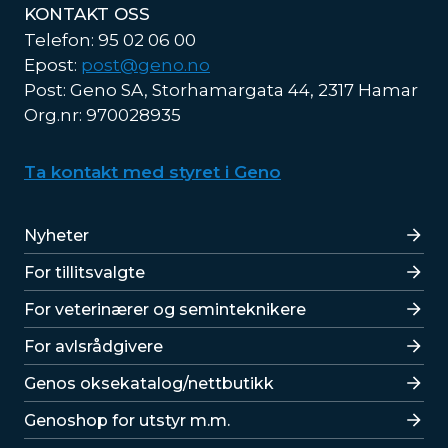
KONTAKT OSS
Telefon: 95 02 06 00
Epost:
post@geno.no
Post: Geno SA, Storhamargata 44, 2317 Hamar
Org.nr: 970028935
Ta kontakt med styret i Geno
Lenker
Nyheter
For tillitsvalgte
For veterinærer og seminteknikere
For avlsrådgivere
Lenker
Genos oksekatalog/nettbutikk
Genoshop for utstyr m.m.