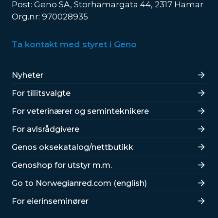
Post: Geno SA, Storhamargata 44, 2317 Hamar
Org.nr: 970028935
Ta kontakt med styret i Geno
Lenker
Nyheter
For tillitsvalgte
For veterinærer og seminteknikere
For avlsrådgivere
Lenker
Genos oksekatalog/nettbutikk
Genoshop for utstyr m.m.
Go to Norwegianred.com (english)
For eierinseminører