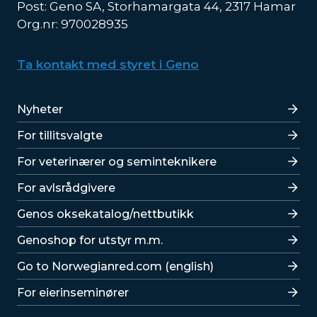
Post: Geno SA, Storhamargata 44, 2317 Hamar
Org.nr: 970028935
Ta kontakt med styret i Geno
Lenker
Nyheter
For tillitsvalgte
For veterinærer og seminteknikere
For avlsrådgivere
Lenker
Genos oksekatalog/nettbutikk
Genoshop for utstyr m.m.
Go to Norwegianred.com (english)
For eierinseminører