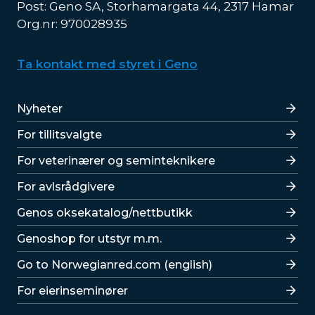
Post: Geno SA, Storhamargata 44, 2317 Hamar
Org.nr: 970028935
Ta kontakt med styret i Geno
Lenker
Nyheter
For tillitsvalgte
For veterinærer og seminteknikere
For avlsrådgivere
Lenker
Genos oksekatalog/nettbutikk
Genoshop for utstyr m.m.
Go to Norwegianred.com (english)
For eierinseminører