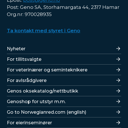
Epost:
post@geno.no
Post: Geno SA, Storhamargata 44, 2317 Hamar
Org.nr: 970028935
Ta kontakt med styret i Geno
Lenker
Nyheter
For tillitsvalgte
For veterinærer og seminteknikere
For avlsrådgivere
Lenker
Genos oksekatalog/nettbutikk
Genoshop for utstyr m.m.
Go to Norwegianred.com (english)
For eierinseminører